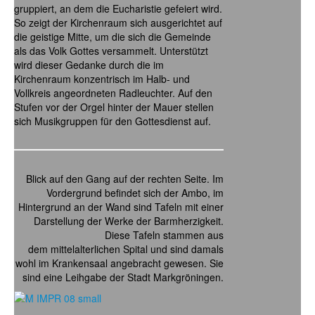
gruppiert, an dem die Eucharistie gefeiert wird.
So zeigt der Kirchenraum sich ausgerichtet auf
die geistige Mitte, um die sich die Gemeinde
als das Volk Gottes versammelt. Unterstützt
wird dieser Gedanke durch die im
Kirchenraum konzentrisch im Halb- und
Vollkreis angeordneten Radleuchter. Auf den
Stufen vor der Orgel hinter der Mauer stellen
sich Musikgruppen für den Gottesdienst auf.
Blick auf den Gang auf der rechten Seite. Im
Vordergrund befindet sich der Ambo, im
Hintergrund an der Wand sind Tafeln mit einer
Darstellung der Werke der Barmherzigkeit.
Diese Tafeln stammen aus
dem mittelalterlichen Spital und sind damals
wohl im Krankensaal angebracht gewesen. Sie
sind eine Leihgabe der Stadt Markgröningen.